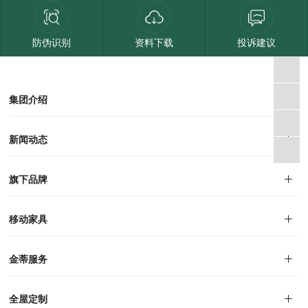
防伪识别
资料下载
投诉建议
集团介绍
集团介绍
企业文化
人才招聘
商学院
VR全景展厅
董事长介绍
新闻动态
对外公告
家居资讯
旗下品牌
品牌文化
荣誉资质
产品专利
电子画册
移动家具
迪尚
西瑞
洛斯
里奥
洛卡
美舍
新古典
纯美
金蒂服务
售后服务
防伪识别
投诉建议
全屋定制