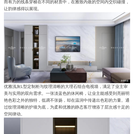
而有力的线条穿梭在不同的材质中，在雅致内敛的空间内交织碰撞，
让韵律感得以展现。
优雅浅灰L型定制柜与纹理清晰的大理石组合电视墙，满足了业主审
美与实用的双向需求。一张淡蓝色的休闲椅，让业主能感受到亮丽明
艳色彩之外的独特，低调不张扬，却在温润中传递出色彩的力量。通
过纹理清晰的护墙为底，为柔和优雅的静态客厅增添了层次感十足的
空间律动。