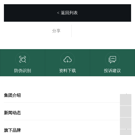
返回列表
<
分享
防伪识别
资料下载
投诉建议
集团介绍
集团介绍
企业文化
人才招聘
商学院
VR全景展厅
董事长介绍
新闻动态
对外公告
家居资讯
旗下品牌