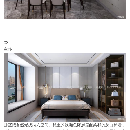
03
主卧
卧室把自然光线纳入空间。稳重的浅咖色床屏搭配柔和的灰白护墙，