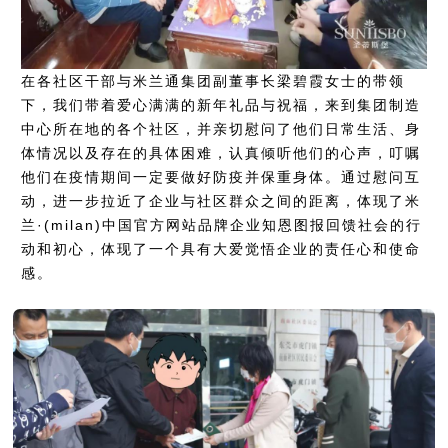
在各社区干部与米兰通集团副董事长梁碧霞女士的带领
下，我们带着爱心满满的新年礼品与祝福，来到集团制造
中心所在地的各个社区，并亲切慰问了他们日常生活、身
体情况以及存在的具体困难，认真倾听他们的心声，叮嘱
他们在疫情期间一定要做好防疫并保重身体。通过慰问互
动，进一步拉近了企业与社区群众之间的距离，体现了米
兰·(milan)中国官方网站品牌企业知恩图报回馈社会的行
动和初心，体现了一个具有大爱觉悟企业的责任心和使命
感。